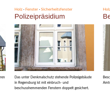
Holz
·
Fenster
·
Sicherheitsfenster
Hol
Polizeipräsidium
B
üren
Das unter Denkmalschutz stehende Polizeigebäude
Besc
in Regensburg ist mit einbruch- und
Amts
beschusshemmenden Fenstern doppelt gesichert.