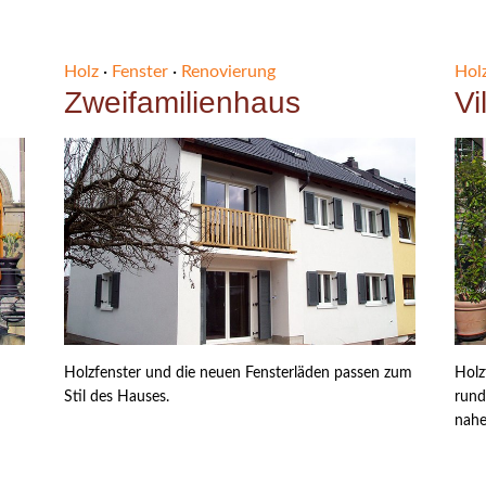
Holz
·
Fenster
·
Renovierung
Hol
Zweifamilienhaus
Vi
Holzfenster und die neuen Fensterläden passen zum
Holz
Stil des Hauses.
rund
nahe