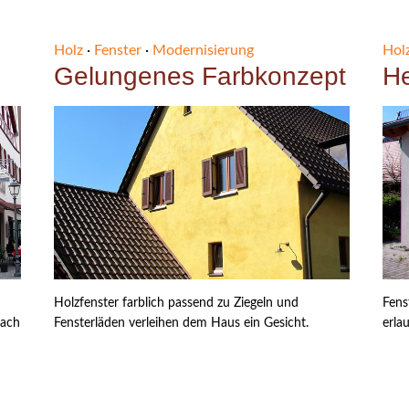
Holz
·
Fenster
·
Modernisierung
Hol
Gelungenes Farbkonzept
He
Holzfenster farblich passend zu Ziegeln und
Fens
bach
Fensterläden verleihen dem Haus ein Gesicht.
erla