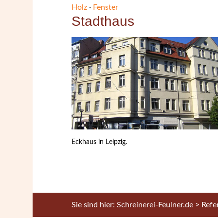
Holz
·
Fenster
Stadthaus
Eckhaus in Leipzig.
Sie sind hier:
Schreinerei-Feulner.de
>
Refe