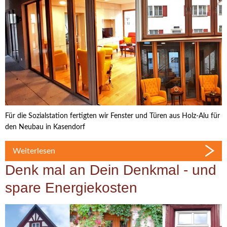
M
W
Für die Sozialstation fertigten wir Fenster und Türen aus Holz-Alu für
G
den Neubau in Kasendorf
Weiterlesen
Denk mal an Dein Denkmal - und
spare Energiekosten