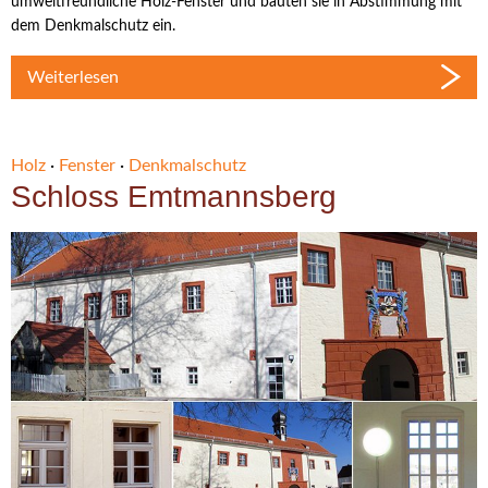
umweltfreundliche Holz-Fenster und bauten sie in Abstimmung mit
dem Denkmalschutz ein.
Weiterlesen
Holz
·
Fenster
·
Denkmalschutz
Schloss Emtmannsberg